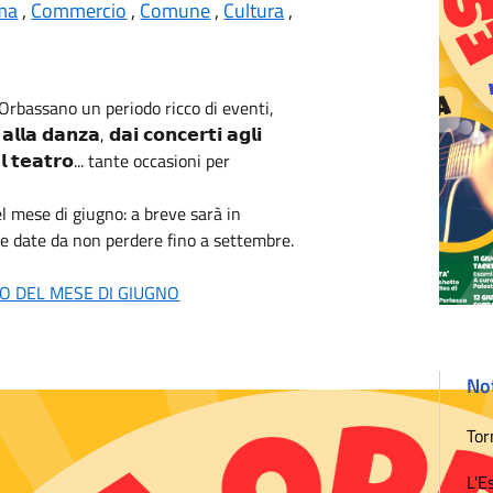
ma
,
Commercio
,
Comune
,
Cultura
,
a Orbassano un periodo ricco di eventi,
𝗮 𝗱𝗮𝗻𝘇𝗮, 𝗱𝗮𝗶 𝗰𝗼𝗻𝗰𝗲𝗿𝘁𝗶 𝗮𝗴𝗹𝗶
𝗴 𝗮𝗹 𝘁𝗲𝗮𝘁𝗿𝗼... tante occasioni per
el mese di giugno: a breve sarà in
le date da non perdere fino a settembre.
O DEL MESE DI GIUGNO
Not
Tor
L'E