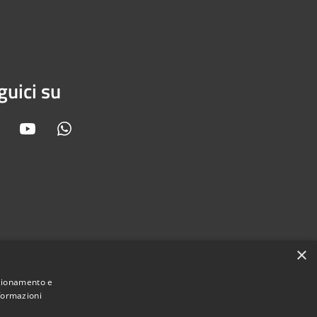
guici su
Facebook
Youtube
Whatsapp
×
nzionamento e
nformazioni