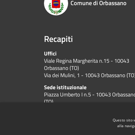
Comune di Orbassano
Recapiti
Uffici
Viale Regina Margherita n.15 - 10043
Orbassano (TO)
Via dei Mulini, 1 - 10043 Orbassano (TO
Sede istituzionale
Piazza Umberto I n.5 - 10043 Orbassan
(TO)
Codice Fiscale:
01384600019
P.Iva:
01384600019
Questo sito 
alla navig