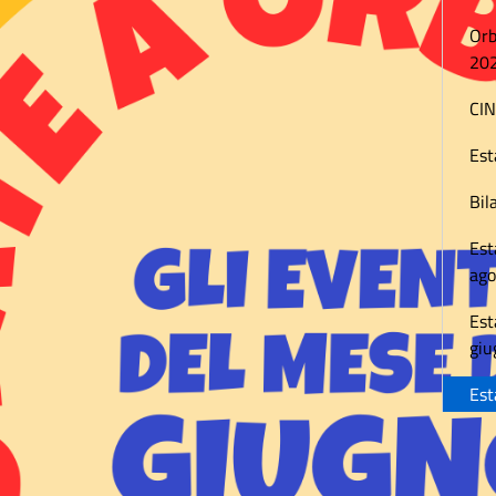
Orb
20
CIN
Est
Bil
Est
ago
Est
giu
Est