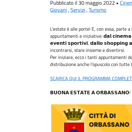
Pubblicato il 30 maggio 2022 •
Cine
Giovani
,
Servizi
,
Turismo
L'estate è alle porte! E, con essa, parte 
appuntamenti e iniziative: 𝗱𝗮𝗹 𝗰𝗶𝗻𝗲𝗺𝗮 𝗮𝗹𝗹
𝗲𝘃𝗲𝗻𝘁𝗶 𝘀𝗽𝗼𝗿𝘁𝗶𝘃𝗶, 𝗱𝗮𝗹𝗹𝗼 𝘀𝗵𝗼𝗽𝗽𝗶𝗻
incontrarsi, stare insieme e divertirsi.
Per iniziare, ecco i tanti appuntamenti d
distribuzione anche l'opuscolo con tutte 
SCARICA QUI IL PROGRAMMA COMPLET
𝗕𝗨𝗢𝗡𝗔 𝗘𝗦𝗧𝗔𝗧𝗘 𝗔 𝗢𝗥𝗕𝗔𝗦𝗦𝗔𝗡𝗢!