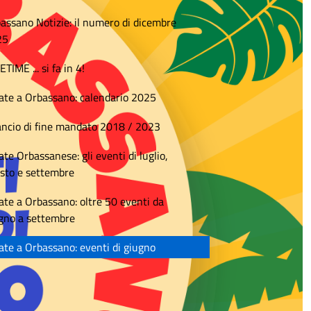
assano Notizie: il numero di dicembre
25
ETIME ... si fa in 4!
ate a Orbassano: calendario 2025
ancio di fine mandato 2018 / 2023
ate Orbassanese: gli eventi di luglio,
sto e settembre
ate a Orbassano: oltre 50 eventi da
gno a settembre
ate a Orbassano: eventi di giugno