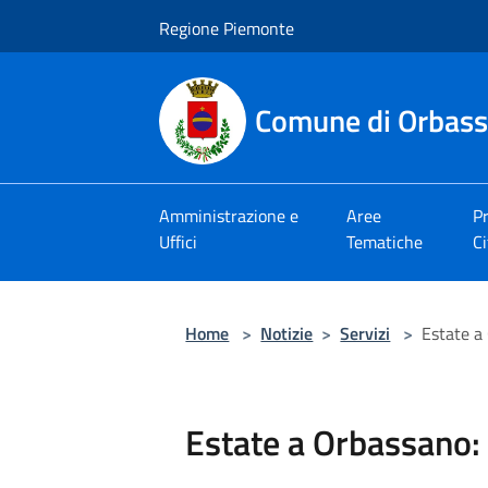
Salta al contenuto principale
Regione Piemonte
Comune di Orbas
Amministrazione e
Aree
Pr
Uffici
Tematiche
Ci
Home
>
Notizie
>
Servizi
>
Estate a
Estate a Orbassano: 