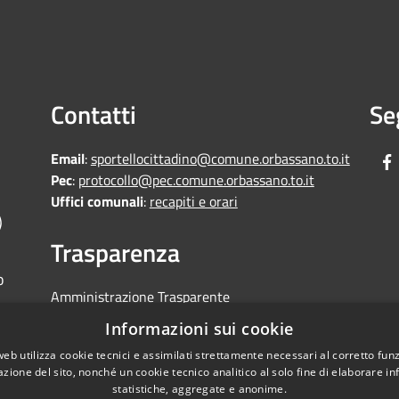
Contatti
Se
Email
:
sportellocittadino@comune.orbassano.to.it
Pec
:
protocollo@pec.comune.orbassano.to.it
Uffici comunali
:
recapiti e orari
)
Trasparenza
o
Amministrazione Trasparente
Informative Privacy
Informazioni sui cookie
Area riservata
web utilizza cookie tecnici e assimilati strettamente necessari al corretto fu
Segnalazioni di non conformità
azione del sito, nonché un cookie tecnico analitico al solo fine di elaborare i
statistiche, aggregate e anonime.