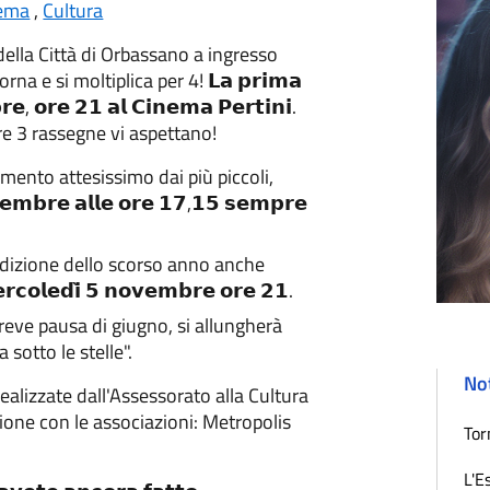
ema
,
Cultura
ella Città di Orbassano a ingresso
rna e si moltiplica per 4! 𝗟𝗮 𝗽𝗿𝗶𝗺𝗮
𝗿𝗲, 𝗼𝗿𝗲 𝟮𝟭 𝗮𝗹 𝗖𝗶𝗻𝗲𝗺𝗮 𝗣𝗲𝗿𝘁𝗶𝗻𝗶.
re 3 rassegne vi aspettano!
untamento attesissimo dai più piccoli,
𝘃𝗲𝗺𝗯𝗿𝗲 𝗮𝗹𝗹𝗲 𝗼𝗿𝗲 𝟭𝟳,𝟭𝟱 𝘀𝗲𝗺𝗽𝗿𝗲
 edizione dello scorso anno anche
𝗿𝗰𝗼𝗹𝗲𝗱𝗶̀ 𝟱 𝗻𝗼𝘃𝗲𝗺𝗯𝗿𝗲 𝗼𝗿𝗲 𝟮𝟭.
ve pausa di giugno, si allungherà
 sotto le stelle".
Not
alizzate dall'Assessorato alla Cultura
zione con le associazioni: Metropolis
Tor
L'E