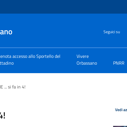
sano
Seguici su
enota accesso allo Sportello del
Vivere
ttadino
Orbassano
PNRR
... si fa in 4!
Vedi a
4!