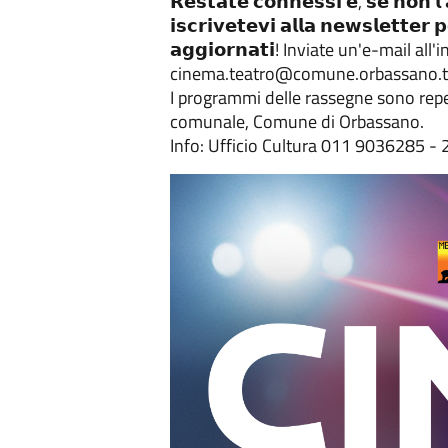
𝗥𝗲𝘀𝘁𝗮𝘁𝗲 𝗰𝗼𝗻𝗻𝗲𝘀𝘀𝗶 𝗲, 𝘀𝗲 𝗻𝗼𝗻 𝗹'
𝗶𝘀𝗰𝗿𝗶𝘃𝗲𝘁𝗲𝘃𝗶 𝗮𝗹𝗹𝗮 𝗻𝗲𝘄𝘀𝗹𝗲𝘁𝘁𝗲𝗿
𝗮𝗴𝗴𝗶𝗼𝗿𝗻𝗮𝘁𝗶! Inviate un'e-mail all'
cinema.teatro@comune.orbassano.to
I programmi delle rassegne sono reperi
comunale, Comune di Orbassano.
Info: Ufficio Cultura 011 9036285 -