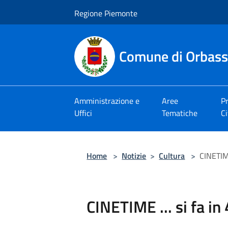
Salta al contenuto principale
Regione Piemonte
Comune di Orbas
Amministrazione e
Aree
Pr
Uffici
Tematiche
Ci
Home
>
Notizie
>
Cultura
>
CINETIME 
CINETIME ... si fa in 