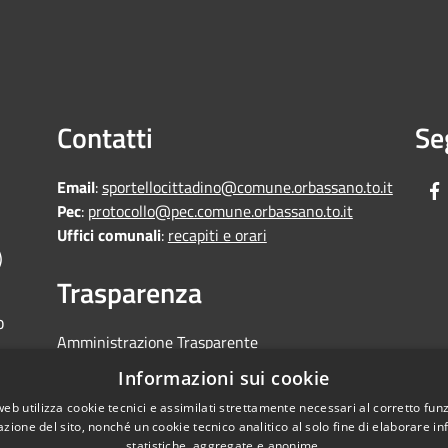
Contatti
Se
Email
:
sportellocittadino@comune.orbassano.to.it
Pec
:
protocollo@pec.comune.orbassano.to.it
Uffici comunali
:
recapiti e orari
)
Trasparenza
o
Amministrazione Trasparente
Informative Privacy
Informazioni sui cookie
Area riservata
web utilizza cookie tecnici e assimilati strettamente necessari al corretto fu
Segnalazioni di non conformità
azione del sito, nonché un cookie tecnico analitico al solo fine di elaborare i
statistiche, aggregate e anonime.