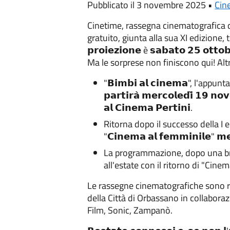
Pubblicato il 3 novembre 2025 •
Cin
Cinetime, rassegna cinematografica d
gratuito, giunta alla sua XI edizione, to
𝗽𝗿𝗼𝗶𝗲𝘇𝗶𝗼𝗻𝗲 è 𝘀𝗮𝗯𝗮𝘁𝗼 𝟮𝟱 𝗼𝘁𝘁𝗼𝗯
Ma le sorprese non finiscono qui! Alt
"𝗕𝗶𝗺𝗯𝗶 𝗮𝗹 𝗰𝗶𝗻𝗲𝗺𝗮", l'app
𝗽𝗮𝗿𝘁𝗶𝗿𝗮̀ 𝗺𝗲𝗿𝗰𝗼𝗹𝗲𝗱𝗶̀ 𝟭𝟵 𝗻
𝗮𝗹 𝗖𝗶𝗻𝗲𝗺𝗮 𝗣𝗲𝗿𝘁𝗶𝗻𝗶.
Ritorna dopo il successo della I
"𝗖𝗶𝗻𝗲𝗺𝗮 𝗮𝗹 𝗳𝗲𝗺𝗺𝗶𝗻𝗶𝗹𝗲" 𝗺𝗲
La programmazione, dopo una bre
all'estate con il ritorno di "Cinema
Le rassegne cinematografiche sono re
della Città di Orbassano in collabora
Film, Sonic, Zampanò.