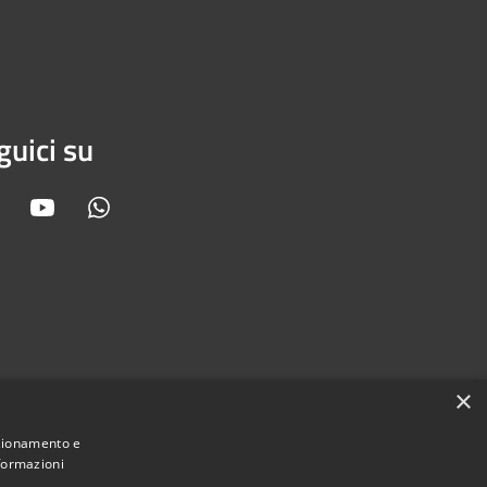
guici su
Facebook
Youtube
Whatsapp
×
nzionamento e
nformazioni