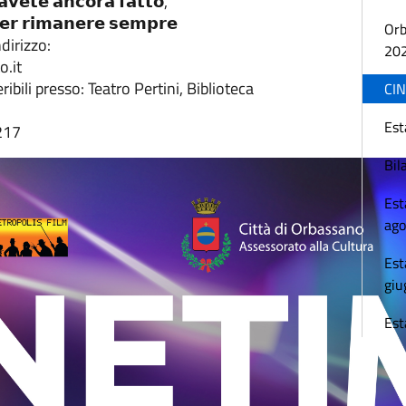
𝗮𝘃𝗲𝘁𝗲 𝗮𝗻𝗰𝗼𝗿𝗮 𝗳𝗮𝘁𝘁𝗼,
 𝗽𝗲𝗿 𝗿𝗶𝗺𝗮𝗻𝗲𝗿𝗲 𝘀𝗲𝗺𝗽𝗿𝗲
Orb
indirizzo:
20
.it
bili presso: Teatro Pertini, Biblioteca
CIN
Est
 217
Bil
Est
ago
Est
giu
Est