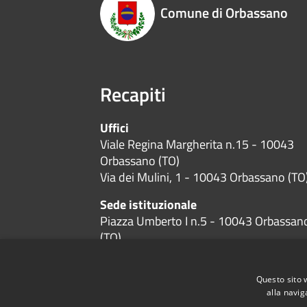
Comune di Orbassano
Recapiti
Uffici
Viale Regina Margherita n.15 - 10043
Orbassano (TO)
Via dei Mulini, 1 - 10043 Orbassano (TO
Sede istituzionale
Piazza Umberto I n.5 - 10043 Orbassan
(TO)
Codice Fiscale:
01384600019
P.Iva:
01384600019
Questo sito 
alla navig