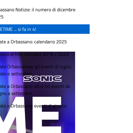
assano Notizie: il numero di dicembre
25
ETIME ... si fa in 4!
ate a Orbassano: calendario 2025
ancio di fine mandato 2018 / 2023
ate Orbassanese: gli eventi di luglio,
sto e settembre
ate a Orbassano: oltre 50 eventi da
gno a settembre
ate a Orbassano: eventi di giugno