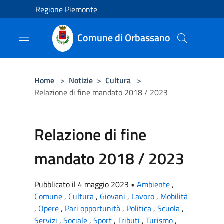
Salta al contenuto principale
Regione Piemonte
Comune di Orbassano
Home
>
Notizie
>
Cultura
>
Relazione di fine mandato 2018 / 2023
Relazione di fine
mandato 2018 / 2023
Pubblicato il 4 maggio 2023 •
Ambiente
,
Comune
,
Cultura
,
Giovani
,
Lavoro
,
Mobilità
,
Opere
,
Pari opportunità
,
Politica
,
Scuola
,
Servizi
,
Sociale
,
Sport
,
Tributi
,
Turismo
,