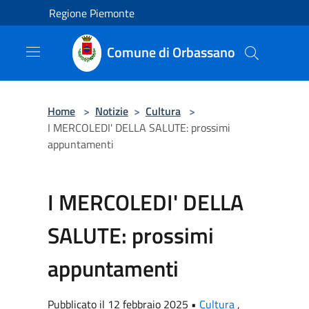
Salta al contenuto principale
Regione Piemonte
Comune di Orbassano
Home
>
Notizie
>
Cultura
>
I MERCOLEDI' DELLA SALUTE: prossimi
appuntamenti
I MERCOLEDI' DELLA
SALUTE: prossimi
appuntamenti
Pubblicato il 12 febbraio 2025 •
Cultura
,