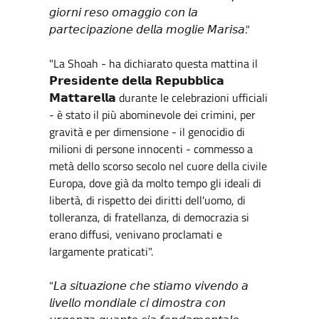
𝘨𝘪𝘰𝘳𝘯𝘪 𝘳𝘦𝘴𝘰 𝘰𝘮𝘢𝘨𝘨𝘪𝘰 𝘤𝘰𝘯 𝘭𝘢
𝘱𝘢𝘳𝘵𝘦𝘤𝘪𝘱𝘢𝘻𝘪𝘰𝘯𝘦 𝘥𝘦𝘭𝘭𝘢 𝘮𝘰𝘨𝘭𝘪𝘦 𝘔𝘢𝘳𝘪𝘴𝘢."
"La Shoah - ha dichiarato questa mattina il
𝗣𝗿𝗲𝘀𝗶𝗱𝗲𝗻𝘁𝗲 𝗱𝗲𝗹𝗹𝗮 𝗥𝗲𝗽𝘂𝗯𝗯𝗹𝗶𝗰𝗮
𝗠𝗮𝘁𝘁𝗮𝗿𝗲𝗹𝗹𝗮 durante le celebrazioni ufficiali
- è stato il più abominevole dei crimini, per
gravità e per dimensione - il genocidio di
milioni di persone innocenti - commesso a
metà dello scorso secolo nel cuore della civile
Europa, dove già da molto tempo gli ideali di
libertà, di rispetto dei diritti dell'uomo, di
tolleranza, di fratellanza, di democrazia si
erano diffusi, venivano proclamati e
largamente praticati".
"𝘓𝘢 𝘴𝘪𝘵𝘶𝘢𝘻𝘪𝘰𝘯𝘦 𝘤𝘩𝘦 𝘴𝘵𝘪𝘢𝘮𝘰 𝘷𝘪𝘷𝘦𝘯𝘥𝘰 𝘢
𝘭𝘪𝘷𝘦𝘭𝘭𝘰 𝘮𝘰𝘯𝘥𝘪𝘢𝘭𝘦 𝘤𝘪 𝘥𝘪𝘮𝘰𝘴𝘵𝘳𝘢 𝘤𝘰𝘯