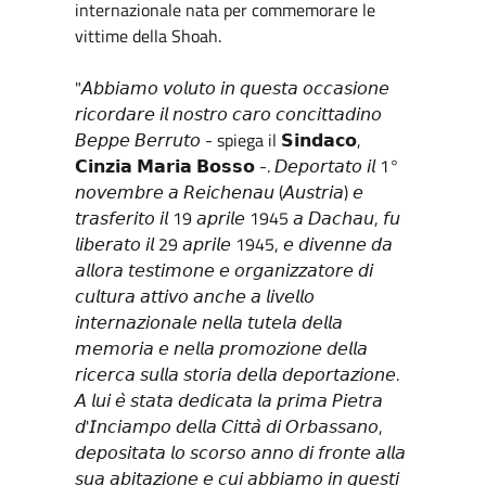
internazionale nata per commemorare le
vittime della Shoah.
"𝘈𝘣𝘣𝘪𝘢𝘮𝘰 𝘷𝘰𝘭𝘶𝘵𝘰 𝘪𝘯 𝘲𝘶𝘦𝘴𝘵𝘢 𝘰𝘤𝘤𝘢𝘴𝘪𝘰𝘯𝘦
𝘳𝘪𝘤𝘰𝘳𝘥𝘢𝘳𝘦 𝘪𝘭 𝘯𝘰𝘴𝘵𝘳𝘰 𝘤𝘢𝘳𝘰 𝘤𝘰𝘯𝘤𝘪𝘵𝘵𝘢𝘥𝘪𝘯𝘰
𝘉𝘦𝘱𝘱𝘦 𝘉𝘦𝘳𝘳𝘶𝘵𝘰 - spiega il 𝗦𝗶𝗻𝗱𝗮𝗰𝗼,
𝗖𝗶𝗻𝘇𝗶𝗮 𝗠𝗮𝗿𝗶𝗮 𝗕𝗼𝘀𝘀𝗼 -. 𝘋𝘦𝘱𝘰𝘳𝘵𝘢𝘵𝘰 𝘪𝘭 1°
𝘯𝘰𝘷𝘦𝘮𝘣𝘳𝘦 𝘢 𝘙𝘦𝘪𝘤𝘩𝘦𝘯𝘢𝘶 (𝘈𝘶𝘴𝘵𝘳𝘪𝘢) 𝘦
𝘵𝘳𝘢𝘴𝘧𝘦𝘳𝘪𝘵𝘰 𝘪𝘭 19 𝘢𝘱𝘳𝘪𝘭𝘦 1945 𝘢 𝘋𝘢𝘤𝘩𝘢𝘶, 𝘧𝘶
𝘭𝘪𝘣𝘦𝘳𝘢𝘵𝘰 𝘪𝘭 29 𝘢𝘱𝘳𝘪𝘭𝘦 1945, 𝘦 𝘥𝘪𝘷𝘦𝘯𝘯𝘦 𝘥𝘢
𝘢𝘭𝘭𝘰𝘳𝘢 𝘵𝘦𝘴𝘵𝘪𝘮𝘰𝘯𝘦 𝘦 𝘰𝘳𝘨𝘢𝘯𝘪𝘻𝘻𝘢𝘵𝘰𝘳𝘦 𝘥𝘪
𝘤𝘶𝘭𝘵𝘶𝘳𝘢 𝘢𝘵𝘵𝘪𝘷𝘰 𝘢𝘯𝘤𝘩𝘦 𝘢 𝘭𝘪𝘷𝘦𝘭𝘭𝘰
𝘪𝘯𝘵𝘦𝘳𝘯𝘢𝘻𝘪𝘰𝘯𝘢𝘭𝘦 𝘯𝘦𝘭𝘭𝘢 𝘵𝘶𝘵𝘦𝘭𝘢 𝘥𝘦𝘭𝘭𝘢
𝘮𝘦𝘮𝘰𝘳𝘪𝘢 𝘦 𝘯𝘦𝘭𝘭𝘢 𝘱𝘳𝘰𝘮𝘰𝘻𝘪𝘰𝘯𝘦 𝘥𝘦𝘭𝘭𝘢
𝘳𝘪𝘤𝘦𝘳𝘤𝘢 𝘴𝘶𝘭𝘭𝘢 𝘴𝘵𝘰𝘳𝘪𝘢 𝘥𝘦𝘭𝘭𝘢 𝘥𝘦𝘱𝘰𝘳𝘵𝘢𝘻𝘪𝘰𝘯𝘦.
𝘈 𝘭𝘶𝘪 𝘦̀ 𝘴𝘵𝘢𝘵𝘢 𝘥𝘦𝘥𝘪𝘤𝘢𝘵𝘢 𝘭𝘢 𝘱𝘳𝘪𝘮𝘢 𝘗𝘪𝘦𝘵𝘳𝘢
𝘥'𝘐𝘯𝘤𝘪𝘢𝘮𝘱𝘰 𝘥𝘦𝘭𝘭𝘢 𝘊𝘪𝘵𝘵𝘢̀ 𝘥𝘪 𝘖𝘳𝘣𝘢𝘴𝘴𝘢𝘯𝘰,
𝘥𝘦𝘱𝘰𝘴𝘪𝘵𝘢𝘵𝘢 𝘭𝘰 𝘴𝘤𝘰𝘳𝘴𝘰 𝘢𝘯𝘯𝘰 𝘥𝘪 𝘧𝘳𝘰𝘯𝘵𝘦 𝘢𝘭𝘭𝘢
𝘴𝘶𝘢 𝘢𝘣𝘪𝘵𝘢𝘻𝘪𝘰𝘯𝘦 𝘦 𝘤𝘶𝘪 𝘢𝘣𝘣𝘪𝘢𝘮𝘰 𝘪𝘯 𝘲𝘶𝘦𝘴𝘵𝘪