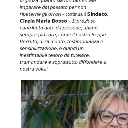
𝘶𝘳𝘨𝘦𝘯𝘻𝘢 𝘲𝘶𝘢𝘯𝘵𝘰 𝘴𝘪𝘢 𝘧𝘰𝘯𝘥𝘢𝘮𝘦𝘯𝘵𝘢𝘭𝘦
𝘪𝘮𝘱𝘢𝘳𝘢𝘳𝘦 𝘥𝘢𝘭 𝘱𝘢𝘴𝘴𝘢𝘵𝘰 𝘱𝘦𝘳 𝘯𝘰𝘯
𝘳𝘪𝘱𝘦𝘵𝘦𝘳𝘯𝘦 𝘨𝘭𝘪 𝘰𝘳𝘳𝘰𝘳𝘪 - continua il 𝗦𝗶𝗻𝗱𝗮𝗰𝗼,
𝗖𝗶𝗻𝘇𝗶𝗮 𝗠𝗮𝗿𝗶𝗮 𝗕𝗼𝘀𝘀𝗼 -. 𝘐𝘭 𝘱𝘳𝘦𝘻𝘪𝘰𝘴𝘰
𝘤𝘰𝘯𝘵𝘳𝘪𝘣𝘶𝘵𝘰 𝘥𝘢𝘵𝘰 𝘥𝘢 𝘱𝘦𝘳𝘴𝘰𝘯𝘦, 𝘢𝘩𝘪𝘮𝘦̀
𝘴𝘦𝘮𝘱𝘳𝘦 𝘱𝘪𝘶̀ 𝘳𝘢𝘳𝘦, 𝘤𝘰𝘮𝘦 𝘪𝘭 𝘯𝘰𝘴𝘵𝘳𝘰 𝘉𝘦𝘱𝘱𝘦
𝘉𝘦𝘳𝘳𝘶𝘵𝘰, 𝘥𝘪 𝘳𝘢𝘤𝘤𝘰𝘯𝘵𝘰, 𝘵𝘦𝘴𝘵𝘪𝘮𝘰𝘯𝘪𝘢𝘯𝘻𝘢 𝘦
𝘴𝘦𝘯𝘴𝘪𝘣𝘪𝘭𝘪𝘻𝘻𝘢𝘻𝘪𝘰𝘯𝘦, 𝘦̀ 𝘲𝘶𝘪𝘯𝘥𝘪 𝘶𝘯
𝘪𝘯𝘦𝘴𝘵𝘪𝘮𝘢𝘣𝘪𝘭𝘦 𝘵𝘦𝘴𝘰𝘳𝘰 𝘥𝘢 𝘵𝘶𝘵𝘦𝘭𝘢𝘳𝘦,
𝘵𝘳𝘢𝘮𝘢𝘯𝘥𝘢𝘳𝘦 𝘦 𝘴𝘰𝘱𝘳𝘢𝘵𝘵𝘶𝘵𝘵𝘰 𝘥𝘪𝘧𝘧𝘰𝘯𝘥𝘦𝘳𝘦 𝘢
𝘯𝘰𝘴𝘵𝘳𝘢 𝘷𝘰𝘭𝘵𝘢."