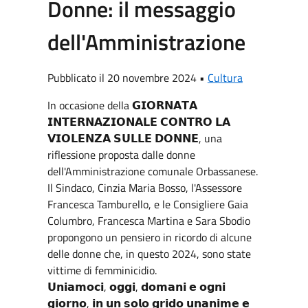
Donne: il messaggio
dell'Amministrazione
Pubblicato il 20 novembre 2024 •
Cultura
In occasione della 𝗚𝗜𝗢𝗥𝗡𝗔𝗧𝗔
𝗜𝗡𝗧𝗘𝗥𝗡𝗔𝗭𝗜𝗢𝗡𝗔𝗟𝗘 𝗖𝗢𝗡𝗧𝗥𝗢 𝗟𝗔
𝗩𝗜𝗢𝗟𝗘𝗡𝗭𝗔 𝗦𝗨𝗟𝗟𝗘 𝗗𝗢𝗡𝗡𝗘, una
riflessione proposta dalle donne
dell'Amministrazione comunale Orbassanese.
Il Sindaco, Cinzia Maria Bosso, l'Assessore
Francesca Tamburello, e le Consigliere Gaia
Columbro, Francesca Martina e Sara Sbodio
propongono un pensiero in ricordo di alcune
delle donne che, in questo 2024, sono state
vittime di femminicidio.
𝗨𝗻𝗶𝗮𝗺𝗼𝗰𝗶, 𝗼𝗴𝗴𝗶, 𝗱𝗼𝗺𝗮𝗻𝗶 𝗲 𝗼𝗴𝗻𝗶
𝗴𝗶𝗼𝗿𝗻𝗼, 𝗶𝗻 𝘂𝗻 𝘀𝗼𝗹𝗼 𝗴𝗿𝗶𝗱𝗼 𝘂𝗻𝗮𝗻𝗶𝗺𝗲 𝗲