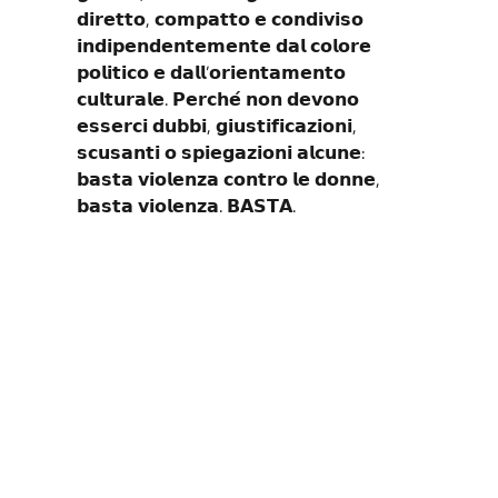
𝗱𝗶𝗿𝗲𝘁𝘁𝗼, 𝗰𝗼𝗺𝗽𝗮𝘁𝘁𝗼 𝗲 𝗰𝗼𝗻𝗱𝗶𝘃𝗶𝘀𝗼
𝗶𝗻𝗱𝗶𝗽𝗲𝗻𝗱𝗲𝗻𝘁𝗲𝗺𝗲𝗻𝘁𝗲 𝗱𝗮𝗹 𝗰𝗼𝗹𝗼𝗿𝗲
𝗽𝗼𝗹𝗶𝘁𝗶𝗰𝗼 𝗲 𝗱𝗮𝗹𝗹’𝗼𝗿𝗶𝗲𝗻𝘁𝗮𝗺𝗲𝗻𝘁𝗼
𝗰𝘂𝗹𝘁𝘂𝗿𝗮𝗹𝗲. 𝗣𝗲𝗿𝗰𝗵𝗲́ 𝗻𝗼𝗻 𝗱𝗲𝘃𝗼𝗻𝗼
𝗲𝘀𝘀𝗲𝗿𝗰𝗶 𝗱𝘂𝗯𝗯𝗶, 𝗴𝗶𝘂𝘀𝘁𝗶𝗳𝗶𝗰𝗮𝘇𝗶𝗼𝗻𝗶,
𝘀𝗰𝘂𝘀𝗮𝗻𝘁𝗶 𝗼 𝘀𝗽𝗶𝗲𝗴𝗮𝘇𝗶𝗼𝗻𝗶 𝗮𝗹𝗰𝘂𝗻𝗲:
𝗯𝗮𝘀𝘁𝗮 𝘃𝗶𝗼𝗹𝗲𝗻𝘇𝗮 𝗰𝗼𝗻𝘁𝗿𝗼 𝗹𝗲 𝗱𝗼𝗻𝗻𝗲,
𝗯𝗮𝘀𝘁𝗮 𝘃𝗶𝗼𝗹𝗲𝗻𝘇𝗮. 𝗕𝗔𝗦𝗧𝗔.