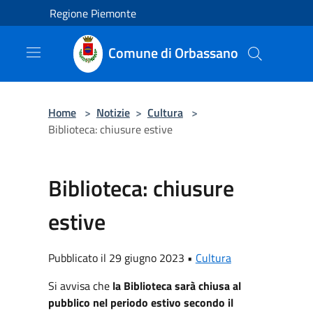
Salta al contenuto principale
Regione Piemonte
Comune di Orbassano
Home
>
Notizie
>
Cultura
>
Biblioteca: chiusure estive
Biblioteca: chiusure
estive
Pubblicato il 29 giugno 2023 •
Cultura
Si avvisa che
la Biblioteca sarà chiusa al
pubblico nel periodo estivo secondo il