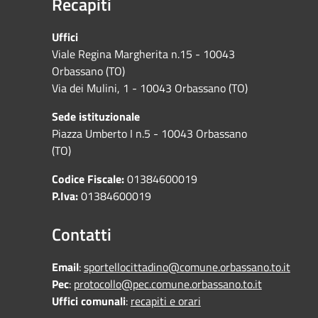
Recapiti
Uffici
Viale Regina Margherita n.15 - 10043
Orbassano (TO)
Via dei Mulini, 1 - 10043 Orbassano (TO)
Sede istituzionale
Piazza Umberto I n.5 - 10043 Orbassano
(TO)
Codice Fiscale:
01384600019
P.Iva:
01384600019
Contatti
Email
:
sportellocittadino@comune.orbassano.to.it
Pec
:
protocollo@pec.comune.orbassano.to.it
Uffici comunali
:
recapiti e orari