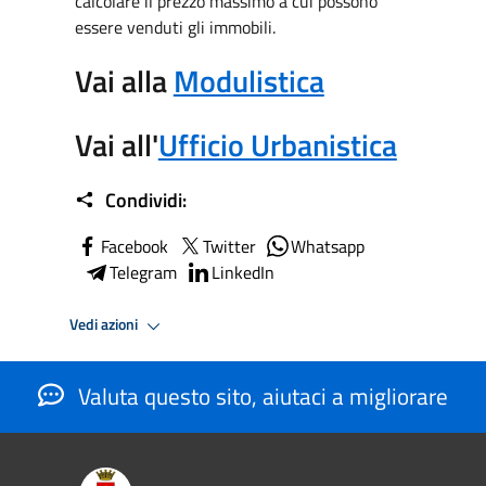
calcolare il prezzo massimo a cui possono
essere venduti gli immobili.
Vai alla
Modulistica
Vai all'
Ufficio Urbanistica
Condividi:
Facebook
Twitter
Whatsapp
Telegram
LinkedIn
Vedi azioni
Valuta questo sito, aiutaci a migliorare