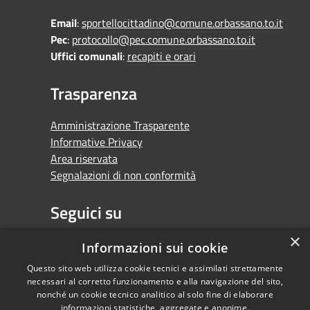
Email
:
sportellocittadino@comune.orbassano.to.it
Pec
:
protocollo@pec.comune.orbassano.to.it
Uffici comunali
:
recapiti e orari
Trasparenza
Amministrazione Trasparente
Informative Privacy
Area riservata
Segnalazioni di non conformità
Seguici su
×
Facebook
Youtube
Whatsapp
Informazioni sui cookie
Questo sito web utilizza cookie tecnici e assimilati strettamente
necessari al corretto funzionamento e alla navigazione del sito,
nonché un cookie tecnico analitico al solo fine di elaborare
informazioni statistiche, aggregate e anonime.