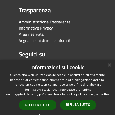
Trasparenza
Amministrazione Trasparente
Informative Privacy
Area riservata
Segnalazioni di non conformità
Seguici su
×
Facebook
Youtube
Whatsapp
Informazioni sui cookie
Questo sito web utilizza cookie tecnici e assimilati strettamente
necessari al corretto funzionamento e alla navigazione del sito,
nonché un cookie tecnico analitico al solo fine di elaborare
informazioni statistiche, aggregate e anonime.
RSS
Copyright © 2026 •
Per maggiori dettagli, può consultare la cookie policy al seguente
link
Accessibilità
Comune di Orbassano •
Privacy
Powered by
RIFIUTA TUTTO
ACCETTA TUTTO
Cookie
Municipium
•