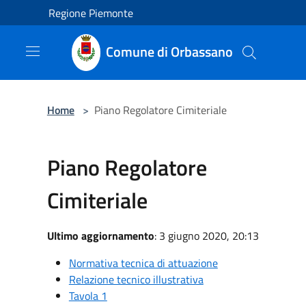
Salta al contenuto principale
Regione Piemonte
Comune di Orbassano
Home
>
Piano Regolatore Cimiteriale
Piano Regolatore
Cimiteriale
Ultimo aggiornamento
: 3 giugno 2020, 20:13
Normativa tecnica di attuazione
Relazione tecnico illustrativa
Tavola 1