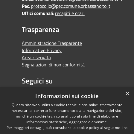
Pec
:
protocollo@pec.comune.orbassano.to.it
Uffici comunali
:
recapiti e orari
Trasparenza
Amministrazione Trasparente
Informative Privacy
Area riservata
Segnalazioni di non conformità
Seguici su
×
Facebook
Youtube
Whatsapp
Informazioni sui cookie
Questo sito web utilizza cookie tecnici e assimilati strettamente
necessari al corretto funzionamento e alla navigazione del sito,
nonché un cookie tecnico analitico al solo fine di elaborare
informazioni statistiche, aggregate e anonime.
RSS
Copyright © 2026 •
Per maggiori dettagli, può consultare la cookie policy al seguente
link
Accessibilità
Comune di Orbassano •