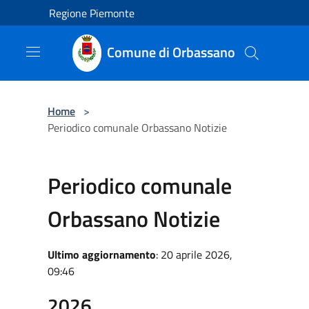
Salta al contenuto principale
Regione Piemonte
Comune di Orbassano
Home
>
Periodico comunale Orbassano Notizie
Periodico comunale
Orbassano Notizie
Ultimo aggiornamento
: 20 aprile 2026,
09:46
2026