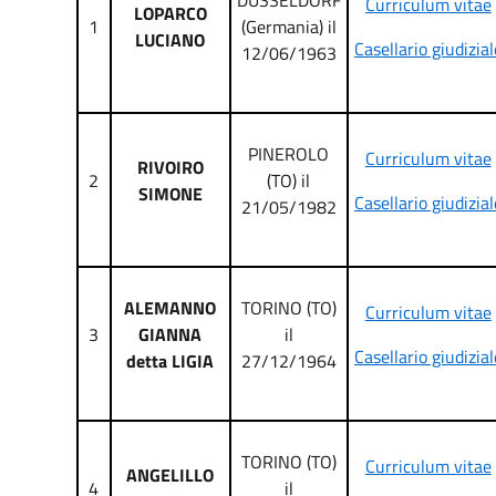
DUSSELDORF
Curriculum vitae
LOPARCO
1
(Germania) il
LUCIANO
Casellario giudizial
12/06/1963
PINEROLO
Curriculum vitae
RIVOIRO
2
(TO) il
SIMONE
Casellario giudizial
21/05/1982
ALEMANNO
TORINO (TO)
Curriculum vitae
3
GIANNA
il
Casellario giudizial
detta LIGIA
27/12/1964
TORINO (TO)
Curriculum vitae
ANGELILLO
4
il