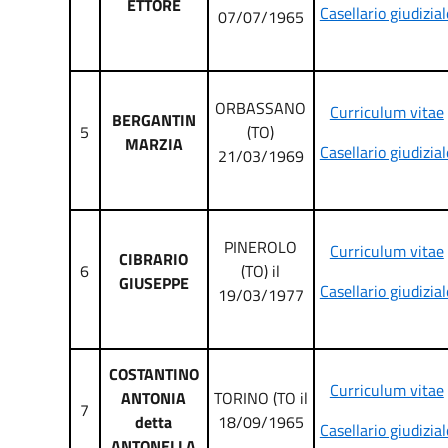
ETTORE
Casellario giudizial
07/07/1965
ORBASSANO
Curriculum vitae
BERGANTIN
5
(TO)
MARZIA
Casellario giudizial
21/03/1969
PINEROLO
Curriculum vitae
CIBRARIO
6
(TO) il
GIUSEPPE
Casellario giudizial
19/03/1977
COSTANTINO
Curriculum vitae
ANTONIA
TORINO (TO il
7
detta
18/09/1965
Casellario giudizial
ANTONELLA