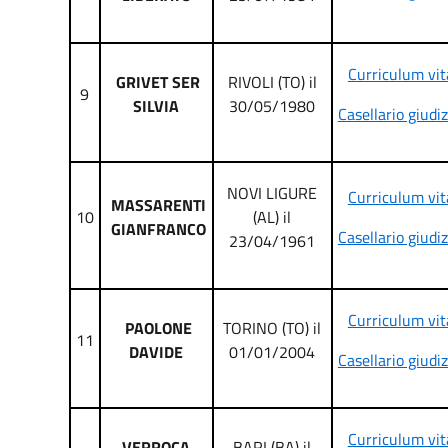
Curriculum vit
GRIVET SER
RIVOLI (TO) il
9
SILVIA
30/05/1980
Casellario giudiz
NOVI LIGURE
Curriculum vit
MASSARENTI
10
(AL) il
GIANFRANCO
Casellario giudiz
23/04/1961
Curriculum vit
PAOLONE
TORINO (TO) il
11
DAVIDE
01/01/2004
Casellario giudiz
Curriculum vit
VERROCA
BARI (BA) il