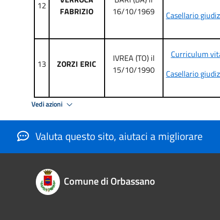
12
FABRIZIO
16/10/1969
Casellario giudiz
Curriculum vit
IVREA (TO) il
13
ZORZI ERIC
15/10/1990
Casellario giudiz
Vedi azioni
Valuta questo sito, aiutaci a migliorare
Comune di Orbassano