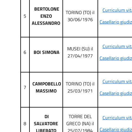
BERTOLONE
Curriculum vit
TORINO (TO) il
5
ENZO
30/06/1976
Casellario giudiz
ALESSANDRO
Curriculum vit
MUSEI (SU) il
6
BOI SIMONA
27/04/1977
Casellario giudiz
Curriculum vit
CAMPOBELLO
TORINO (TO) il
7
MASSIMO
25/03/1971
Casellario giudiz
DI
TORRE DEL
Curriculum vit
8
SALVATORE
GRECO (NA) il
Casellario giudiz
LIBERATO
25/07/1984