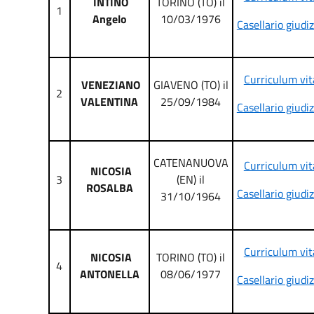
INTINO
TORINO (TO) il
1
Angelo
10/03/1976
Casellario giudiz
Curriculum vit
VENEZIANO
GIAVENO (TO) il
2
VALENTINA
25/09/1984
Casellario giudiz
CATENANUOVA
Curriculum vit
NICOSIA
3
(EN) il
ROSALBA
Casellario giudiz
31/10/1964
Curriculum vit
NICOSIA
TORINO (TO) il
4
ANTONELLA
08/06/1977
Casellario giudiz