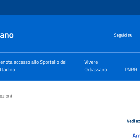
sano
Seguici su
enota accesso allo Sportello del
Vivere
ttadino
Orbassano
PNRR
ezioni
Vedi a
Amm