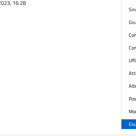
2023, 16:28
Sin
Giu
Con
Com
Uff
Atti
Alb
Pos
Mod
Ele