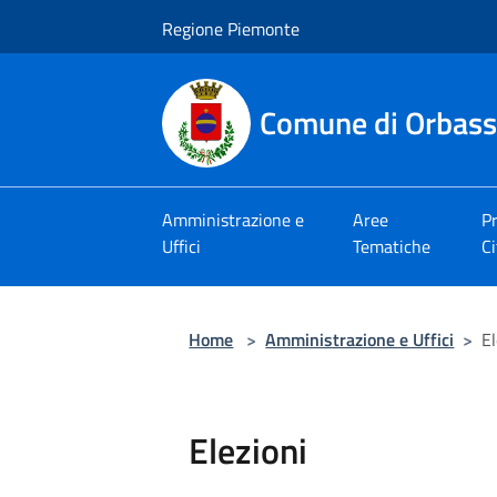
Salta al contenuto principale
Regione Piemonte
Comune di Orbas
Amministrazione e
Aree
Pr
Uffici
Tematiche
Ci
Home
>
Amministrazione e Uffici
>
El
Elezioni