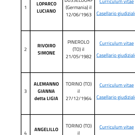
DUSSELDORF
Curriculum vitae
LOPARCO
1
(Germania) il
LUCIANO
Casellario giudizial
12/06/1963
PINEROLO
Curriculum vitae
RIVOIRO
2
(TO) il
SIMONE
Casellario giudizial
21/05/1982
ALEMANNO
TORINO (TO)
Curriculum vitae
3
GIANNA
il
Casellario giudizial
detta LIGIA
27/12/1964
TORINO (TO)
Curriculum vitae
ANGELILLO
4
il