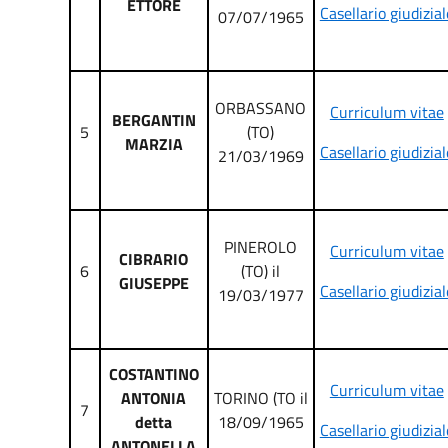
ETTORE
Casellario giudizial
07/07/1965
ORBASSANO
Curriculum vitae
BERGANTIN
5
(TO)
MARZIA
Casellario giudizial
21/03/1969
PINEROLO
Curriculum vitae
CIBRARIO
6
(TO) il
GIUSEPPE
Casellario giudizial
19/03/1977
COSTANTINO
Curriculum vitae
ANTONIA
TORINO (TO il
7
detta
18/09/1965
Casellario giudizial
ANTONELLA