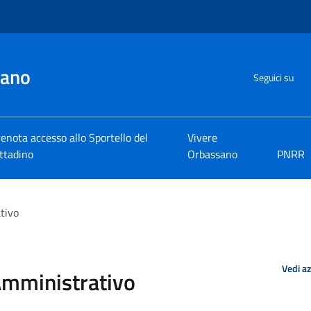
sano
Seguici su
enota accesso allo Sportello del
Vivere
ttadino
Orbassano
PNRR
tivo
Vedi a
Amministrativo