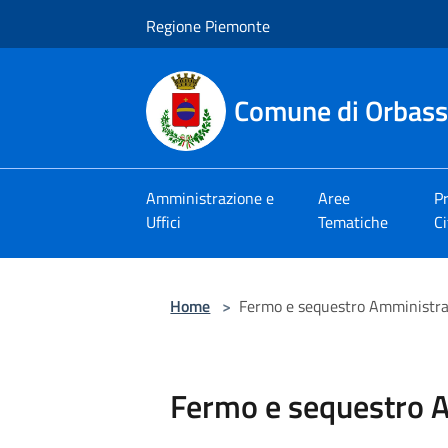
Salta al contenuto principale
Regione Piemonte
Comune di Orbas
Amministrazione e
Aree
Pr
Uffici
Tematiche
Ci
Home
>
Fermo e sequestro Amministra
Fermo e sequestro 